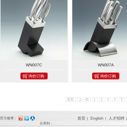
WN007C
WN007A
询价订购
询价订购
首页
上一页
1
2
3
4
5
首页
English
人才招聘
官方微博：
|
|
分享到：