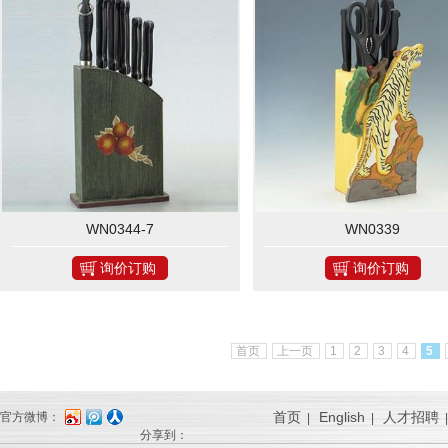
WN0344-7
WN0339
询价订购
询价订购
首页
上一页
1
2
3
4
5
首页
English
人才招聘
官方微博：
|
|
分享到：