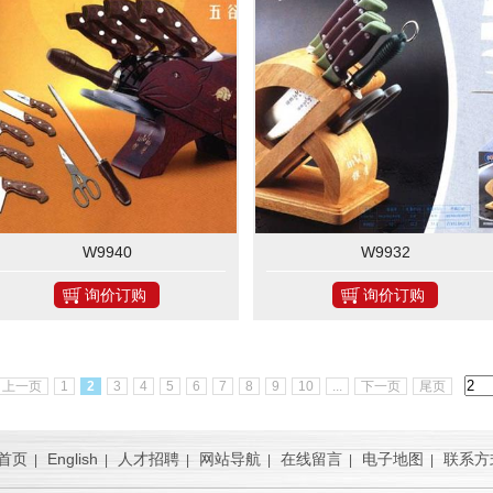
W9940
W9932
询价订购
询价订购
上一页
1
2
3
4
5
6
7
8
9
10
...
下一页
尾页
首页
English
人才招聘
网站导航
在线留言
电子地图
联系方
|
|
|
|
|
|