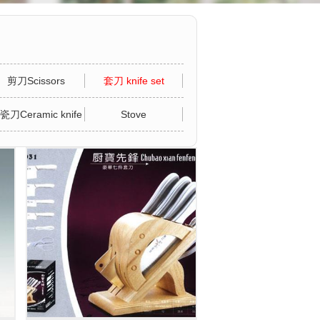
剪刀Scissors
套刀 knife set
瓷刀Ceramic knife
Stove