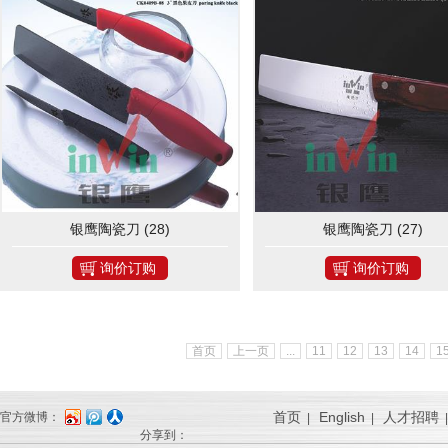
银鹰陶瓷刀 (28)
银鹰陶瓷刀 (27)
询价订购
询价订购
首页
上一页
...
11
12
13
14
1
首页
English
人才招聘
官方微博：
|
|
分享到：