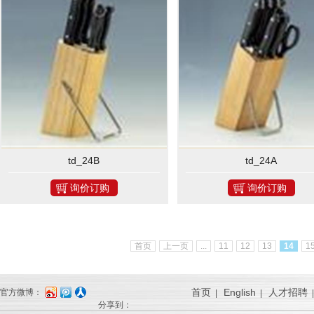
td_24B
td_24A
询价订购
询价订购
首页
上一页
...
11
12
13
14
1
首页
English
人才招聘
官方微博：
|
|
分享到：