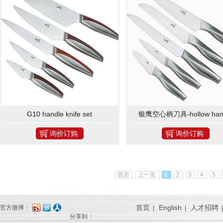
G10 handle knife set
银鹰空心柄刀具-hollow han
kitchen knife WT602
询价订购
询价订购
首页
上一页
1
2
3
4
5
首页
English
人才招聘
官方微博：
|
|
分享到：