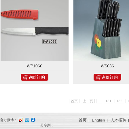
WP1066
WS636
询价订购
询价订购
首页
上一页
...
131
132
首页
English
人才招聘
官方微博：
|
|
分享到：