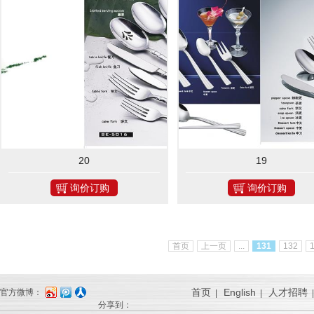
20
19
询价订购
询价订购
首页
上一页
...
131
132
首页
English
人才招聘
官方微博：
|
|
分享到：