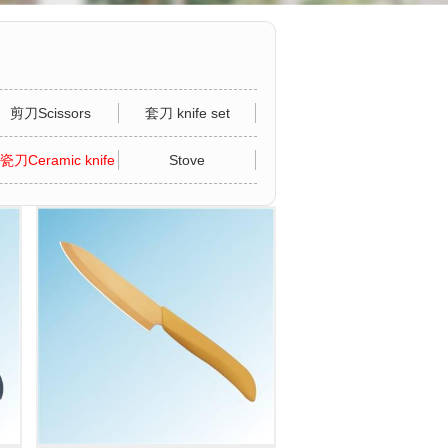
剪刀Scissors
套刀 knife set
瓷刀Ceramic knife
Stove