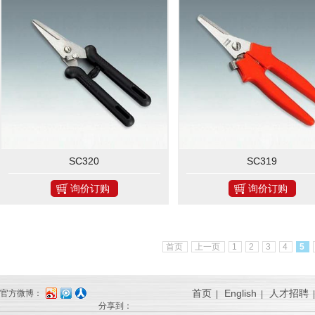
SC320
SC319
询价订购
询价订购
首页
上一页
1
2
3
4
5
首页
English
人才招聘
官方微博：
|
|
分享到：