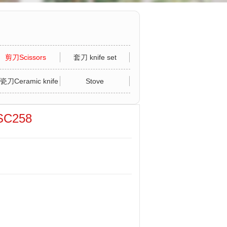
剪刀Scissors
套刀 knife set
瓷刀Ceramic knife
Stove
C258