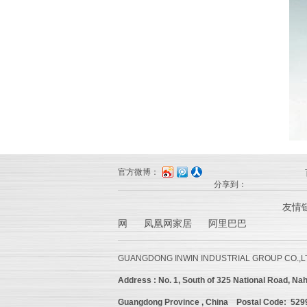
官方微博：
分享到：
友情
网 凤凰网家居 阿里巴巴
GUANGDONG INWIN INDUSTRIAL GROUP CO.,L
Address :
No. 1, South of 325 National Road, Nah
Guangdong Province , China
Postal Code: 52