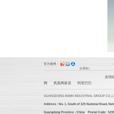
官方微博：
分享到：
友情
网 凤凰网家居 阿里巴巴
GUANGDONG INWIN INDUSTRIAL GROUP CO.,L
Address :
No. 1, South of 325 National Road, Nah
Guangdong Province , China
Postal Code: 52