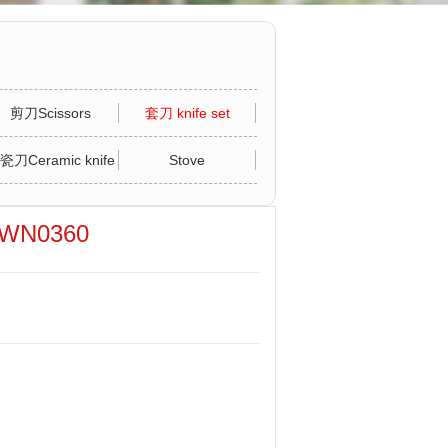
剪刀Scissors
套刀 knife set
瓷刀Ceramic knife
Stove
WN0360