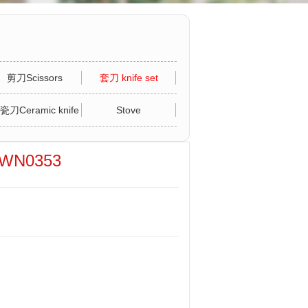
剪刀Scissors
套刀 knife set
瓷刀Ceramic knife
Stove
WN0353