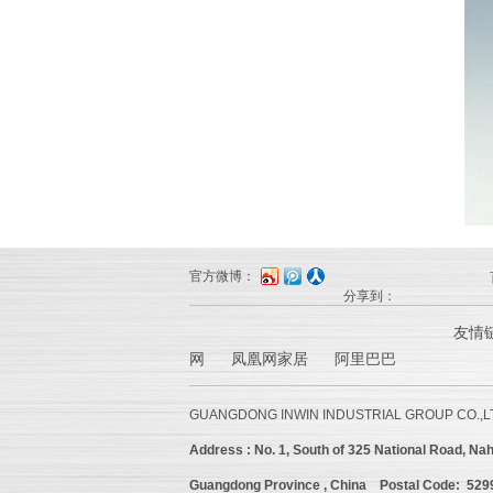
官方微博：
分享到：
友情
网 凤凰网家居 阿里巴巴
GUANGDONG INWIN INDUSTRIAL GROUP CO.,L
Address :
No. 1, South of 325 National Road, Nah
Guangdong Province , China
Postal Code: 52