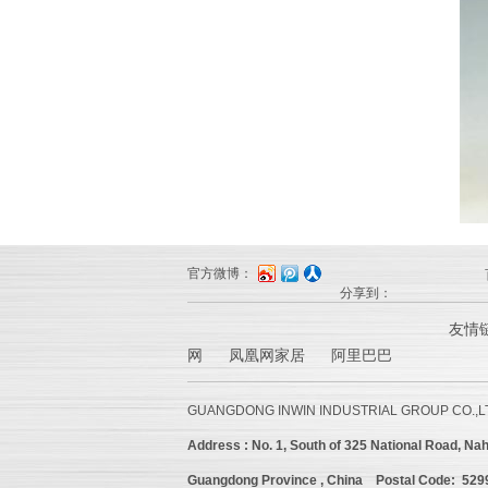
官方微博：
分享到：
友情
网 凤凰网家居 阿里巴巴
GUANGDONG INWIN INDUSTRIAL GROUP CO.,L
Address :
No. 1, South of 325 National Road, Nah
Guangdong Province , China
Postal Code: 52