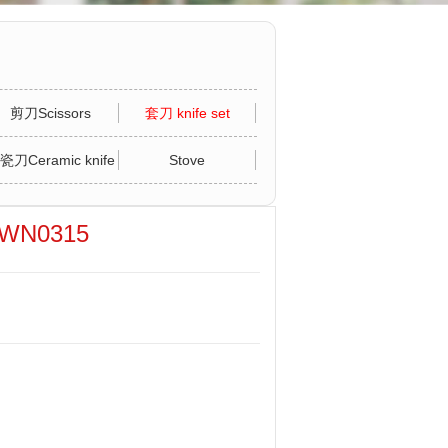
剪刀Scissors
套刀 knife set
瓷刀Ceramic knife
Stove
WN0315