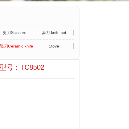
剪刀Scissors
套刀 knife set
瓷刀Ceramic knife
Stove
e 型号：TC8502