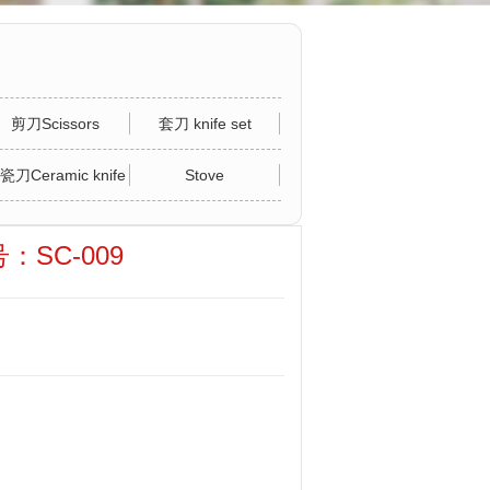
剪刀Scissors
套刀 knife set
瓷刀Ceramic knife
Stove
型号：SC-009