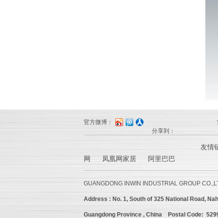
官方微博：
分享到：
友情
网 凤凰网家居 阿里巴巴
GUANGDONG INWIN INDUSTRIAL GROUP CO.,L
Address :
No. 1, South of 325 National Road, Nah
Guangdong Province , China
Postal Code: 52