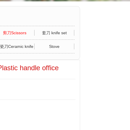
剪刀Scissors
套刀 knife set
瓷刀Ceramic knife
Stove
ic handle office